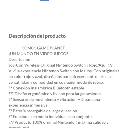
Descripción del producto
--------- SOMOS GAME PLANET ---------
¡UN MUNDO EN VIDEO JUEGOS!
Descripción
Joy-Con Wireless Original Nintendo Switch ? Rojo/Azul ???
Viví la experiencia Nintendo Switch con los Joy-Con originales
en color rojo y azul, diseñados para ofrecer control preciso,
versatilidad y comodidad en cualquier modo de juego.
?? Conexión inalámbrica Bluetooth estable
??? Diseño ergonómico y liviano para largas sesiones
?? Sensores de movimiento y vibración HD para una
experiencia inmersiva
?? Batería recargable de larga duración
?? Funcionan en modo individual o en conjunto
??? Producto 100% original Nintendo ? máxima calidad y
durabilidad