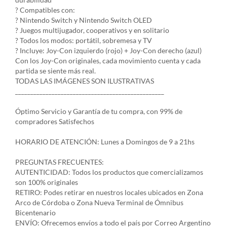
? Compatibles con:
? Nintendo Switch y Nintendo Switch OLED
? Juegos multijugador, cooperativos y en solitario
? Todos los modos: portátil, sobremesa y TV
? Incluye: Joy-Con izquierdo (rojo) + Joy-Con derecho (azul)
Con los Joy-Con originales, cada movimiento cuenta y cada
partida se siente más real.
TODAS LAS IMÁGENES SON ILUSTRATIVAS
_________________________________________________
Óptimo Servicio y Garantía de tu compra, con 99% de
compradores Satisfechos
HORARIO DE ATENCIÓN: Lunes a Domingos de 9 a 21hs
PREGUNTAS FRECUENTES:
AUTENTICIDAD: Todos los productos que comercializamos
son 100% originales
RETIRO: Podes retirar en nuestros locales ubicados en Zona
Arco de Córdoba o Zona Nueva Terminal de Ómnibus
Bicentenario
ENVÍO: Ofrecemos envíos a todo el país por Correo Argentino