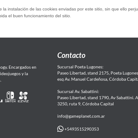
la instalación de las cookies enviadas por este sitio, sin que ello perj
da el buen funcionamiento del sitio.
Contacto
Sucursal Poeta Lugones:
ogy. Encargados en
Paseo Libertad, stand 2175, Poeta Lugones.
Videojuegos y la
esq Av. Manuel Cardeñosa, Córdoba Capit
4.
Sucursal Av. Sabattini:
Paseo Libertad, stand 1790, Av Sabattini. 
3250, ruta 9, Córdoba Capital
info@gameplanet.com.ar
+5493515290353