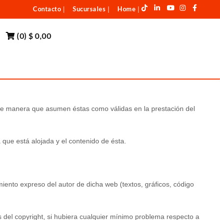
Contacto
Sucursales
Home
|
|
|
(
0
)
$ 0,00
o, de manera que asumen éstas como válidas en la prestación del
que está alojada y el contenido de ésta.
miento expreso del autor de dicha web (textos, gráficos, código
s del copyright, si hubiera cualquier mínimo problema respecto a