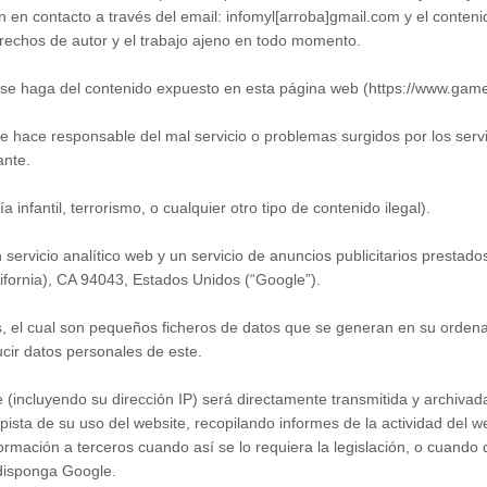
 en contacto a través del email: infomyl[arroba]gmail.com y el conten
derechos de autor y el trabajo ajeno en todo momento.
 se haga del contenido expuesto en esta página web (https://www.gam
 hace responsable del mal servicio o problemas surgidos por los servic
ante.
infantil, terrorismo, o cualquier otro tipo de contenido ilegal).
 servicio analítico web y un servicio de anuncios publicitarios presta
ifornia), CA 94043, Estados Unidos (“Google”).
 el cual son pequeños ficheros de datos que se generan en su ordenado
cir datos personales de este.
 (incluyendo su dirección IP) será directamente transmitida y archiva
pista de su uso del website, recopilando informes de la actividad del w
nformación a terceros cuando así se lo requiera la legislación, o cuand
 disponga Google.