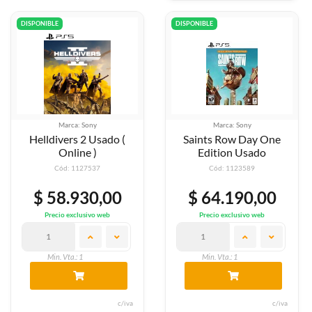
DISPONIBLE
DISPONIBLE
Marca: Sony
Marca: Sony
Helldivers 2 Usado (
Saints Row Day One
Online )
Edition Usado
Cód: 1127537
Cód: 1123589
$ 58.930,00
$ 64.190,00
Precio exclusivo web
Precio exclusivo web
Min. Vta.: 1
Min. Vta.: 1
c/iva
c/iva