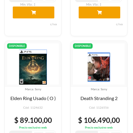
Min. Vta.: 1
Min. Vta.: 1
c/iva
c/iva
DISPONIBLE
DISPONIBLE
Marca: Sony
Marca: Sony
Elden Ring Usado ( O )
Death Stranding 2
Cód: 1124632
Cód: 1126556
$ 89.100,00
$ 106.490,00
Precio exclusivo web
Precio exclusivo web