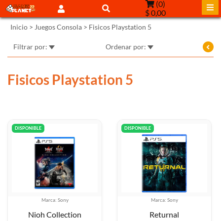
(
0
)
$ 0,00
Inicio
>
Juegos Consola
>
Fisicos Playstation 5
Filtrar por:
Ordenar por:
Fisicos Playstation 5
DISPONIBLE
DISPONIBLE
Marca: Sony
Marca: Sony
Nioh Collection
Returnal