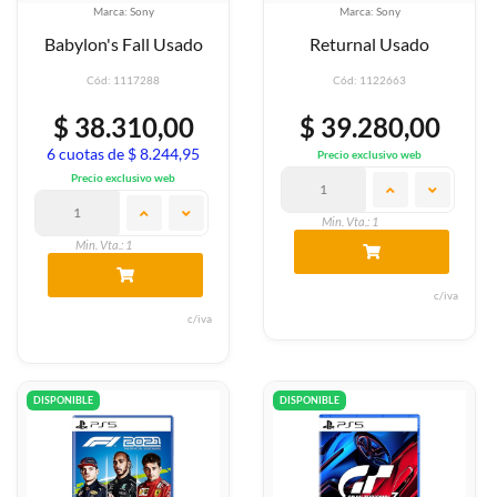
Marca: Sony
Marca: Sony
Babylon's Fall Usado
Returnal Usado
Cód: 1117288
Cód: 1122663
$ 38.310,00
$ 39.280,00
6 cuotas de $ 8.244,95
Precio exclusivo web
Precio exclusivo web
Min. Vta.: 1
Min. Vta.: 1
c/iva
c/iva
DISPONIBLE
DISPONIBLE