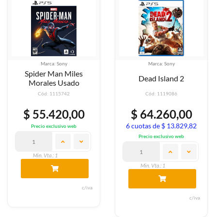
Marca: Sony
Marca: Sony
Spider Man Miles
Dead Island 2
Morales Usado
Cód: 1115742
Cód: 1119086
$ 55.420,00
$ 64.260,00
6 cuotas de $ 13.829,82
Precio exclusivo web
Precio exclusivo web
Min. Vta.: 1
Min. Vta.: 1
c/iva
c/iva