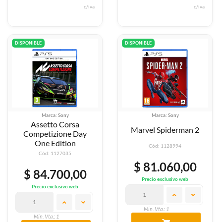
c/iva
c/iva
DISPONIBLE
DISPONIBLE
Marca: Sony
Marca: Sony
Assetto Corsa
Marvel Spiderman 2
Competizione Day
One Edition
Cód: 1128994
Cód: 1127035
$ 81.060,00
$ 84.700,00
Precio exclusivo web
Precio exclusivo web
Min. Vta.: 1
Min. Vta.: 1