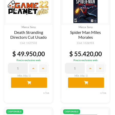
Marca: Sony
Marca: Sony
Death Stranding
Spider Man Miles
Directors Cut Usado
Morales
Cód: 1127533
Cód: 1128993
$ 49.950,00
$ 55.420,00
Precio exclusivo web
Precio exclusivo web
Min. Vta.: 1
Min. Vta.: 1
c/iva
c/iva
DISPONIBLE
DISPONIBLE