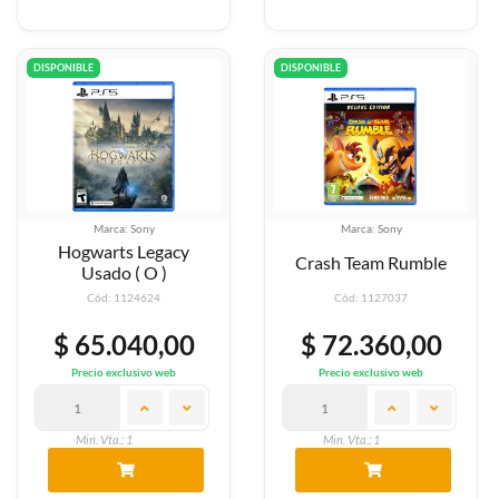
DISPONIBLE
DISPONIBLE
Marca: Sony
Marca: Sony
Hogwarts Legacy
Crash Team Rumble
Usado ( O )
Cód: 1124624
Cód: 1127037
$ 65.040,00
$ 72.360,00
Precio exclusivo web
Precio exclusivo web
Min. Vta.: 1
Min. Vta.: 1