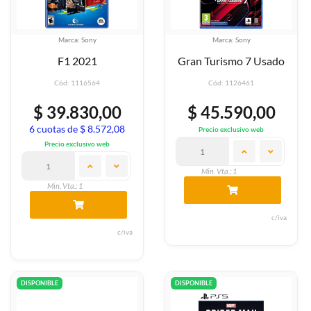
Marca: Sony
Marca: Sony
F1 2021
Gran Turismo 7 Usado
Cód: 1116564
Cód: 1126461
$ 39.830,00
$ 45.590,00
6 cuotas de $ 8.572,08
Precio exclusivo web
Precio exclusivo web
Min. Vta.: 1
Min. Vta.: 1
c/iva
c/iva
DISPONIBLE
DISPONIBLE