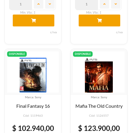
Min. Vta.: 1
Min. Vta.: 1
c/iva
c/iva
DISPONIBLE
DISPONIBLE
Marca: Sony
Marca: Sony
Final Fantasy 16
Mafia The Old Country
Cód: 1119463
Cód: 1126557
$ 102.940,00
$ 123.900,00