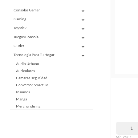
Consolas Gamer
Gaming
Joystick
Juegos Consola
Outlet
Tecnologia Para Tu Hogar
Audio Urbano
Auriculares
Camaras-seguridad
Conversor Smart Tv
Insumos
Manga
Merchandising
Mochila
Parlantes
Smartwatch
Tablet
Min. Vta.: 1