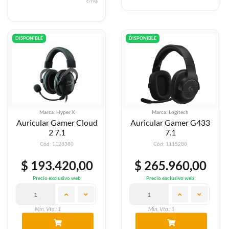
c/iva
DISPONIBLE
DISPONIBLE
Marca: Hyper X
Marca: Logitech
Auricular Gamer Cloud
Auricular Gamer G433
2 7.1
7.1
Cód: 1128380
Cód: 1115288
$ 193.420,00
$ 265.960,00
Precio exclusivo web
Precio exclusivo web
Min. Vta.: 1
Min. Vta.: 1