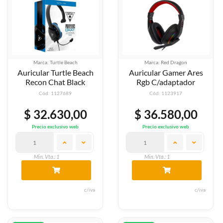
Marca: Turtle Beach
Marca: Red Dragon
Auricular Turtle Beach
Auricular Gamer Ares
Recon Chat Black
Rgb C/adaptador
Cód: 1127689
Cód: 1123917
$ 32.630,00
$ 36.580,00
Precio exclusivo web
Precio exclusivo web
Min. Vta.: 1
Min. Vta.: 1
c/iva
c/iva