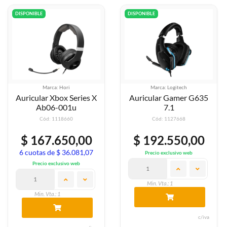
DISPONIBLE
DISPONIBLE
Marca: Hori
Marca: Logitech
Auricular Xbox Series X
Auricular Gamer G635
Ab06-001u
7.1
Cód: 1118660
Cód: 1127668
$ 167.650,00
$ 192.550,00
6 cuotas de $ 36.081,07
Precio exclusivo web
Precio exclusivo web
Min. Vta.: 1
Min. Vta.: 1
c/iva