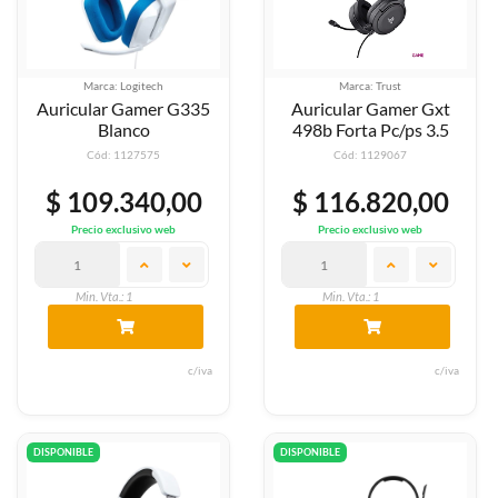
Marca: Logitech
Marca: Trust
Auricular Gamer G335
Auricular Gamer Gxt
Blanco
498b Forta Pc/ps 3.5
Cód: 1127575
Cód: 1129067
$ 109.340,00
$ 116.820,00
Precio exclusivo web
Precio exclusivo web
Min. Vta.: 1
Min. Vta.: 1
c/iva
c/iva
DISPONIBLE
DISPONIBLE