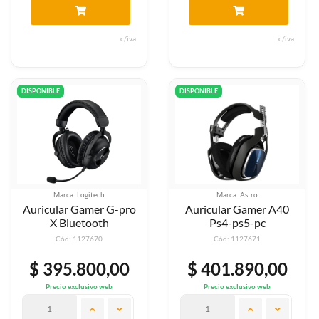
c/iva
c/iva
DISPONIBLE
DISPONIBLE
Marca: Logitech
Marca: Astro
Auricular Gamer G-pro
Auricular Gamer A40
X Bluetooth
Ps4-ps5-pc
Cód: 1127670
Cód: 1127671
$ 395.800,00
$ 401.890,00
Precio exclusivo web
Precio exclusivo web