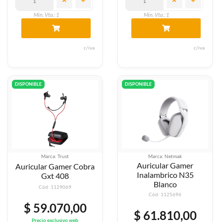
Min. Vta.: 1
Min. Vta.: 1
c/iva
c/iva
DISPONIBLE
DISPONIBLE
Marca: Trust
Marca: Netmak
Auricular Gamer
Auricular Gamer Cobra
Inalambrico N35
Gxt 408
Blanco
Cód: 1129069
Cód: 1125696
$ 59.070,00
$ 61.810,00
Precio exclusivo web