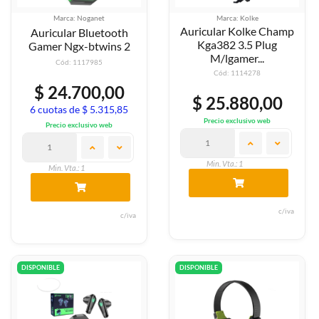
Marca: Noganet
Marca: Kolke
Auricular Kolke Champ
Auricular Bluetooth
Kga382 3.5 Plug
Gamer Ngx-btwins 2
M/lgamer...
Cód: 1117985
Cód: 1114278
$ 24.700,00
$ 25.880,00
6 cuotas de $ 5.315,85
Precio exclusivo web
Precio exclusivo web
Min. Vta.: 1
Min. Vta.: 1
c/iva
c/iva
DISPONIBLE
DISPONIBLE