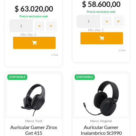
$ 58.600,00
$ 63.020,00
Precio exclusivo web
Precio exclusivo web
Min. Vta.: 1
Min. Vta.: 1
c/iva
c/iva
DISPONIBLE
DISPONIBLE
Marca: Trust
Marca: Noganet
Auricular Gamer Zirox
Auricular Gamer
Gxt 415
Inalambrico St3990