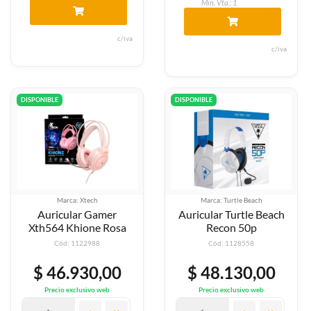
Min. Vta.: 1
c/iva
c/iva
DISPONIBLE
DISPONIBLE
Marca: Xtech
Marca: Turtle Beach
Auricular Gamer
Auricular Turtle Beach
Xth564 Khione Rosa
Recon 50p
Cód: 1122988
Cód: 1128558
$ 46.930,00
$ 48.130,00
Precio exclusivo web
Precio exclusivo web