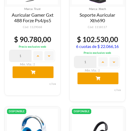
Marca: Trust
Marca: Xtech
Auricular Gamer Gxt
Soporte Auricular
488 Forze Ps4/ps5
Xth690
Cód: 1129068
Cód: 1118117
$ 90.780,00
$ 102.530,00
6 cuotas de $ 22.066,16
Precio exclusivo web
Precio exclusivo web
Min. Vta.: 1
Min. Vta.: 1
c/iva
c/iva
DISPONIBLE
DISPONIBLE