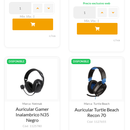
Precio exclusivo web
Min. Vta.: 1
Min. Vta.: 1
c/iva
c/iva
DISPONIBLE
DISPONIBLE
Marca: Netmak
Marca: Turtle Beach
Auricular Gamer
Auricular Turtle Beach
Inalambrico N35
Recon 70
Negro
Cód: 1127655
Cód: 1125780