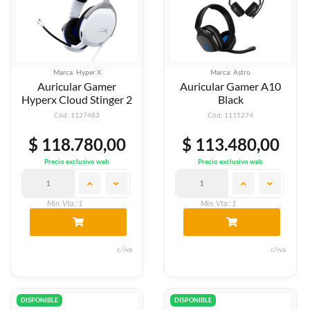
Marca: Hyper X
Marca: Astro
Auricular Gamer
Auricular Gamer A10
Hyperx Cloud Stinger 2
Black
Cód: 1127483
Cód: 1115274
$ 118.780,00
$ 113.480,00
Precio exclusivo web
Precio exclusivo web
Min. Vta.: 1
Min. Vta.: 1
c/iva
c/iva
DISPONIBLE
DISPONIBLE