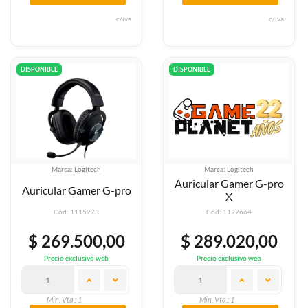
c/iva
c/iva
DISPONIBLE
DISPONIBLE
Marca: Logitech
Marca: Logitech
Auricular Gamer G-pro
Auricular Gamer G-pro
X
Cód: 1115273
Cód: 1127664
$ 269.500,00
$ 289.020,00
Precio exclusivo web
Precio exclusivo web
Min. Vta.: 1
Min. Vta.: 1