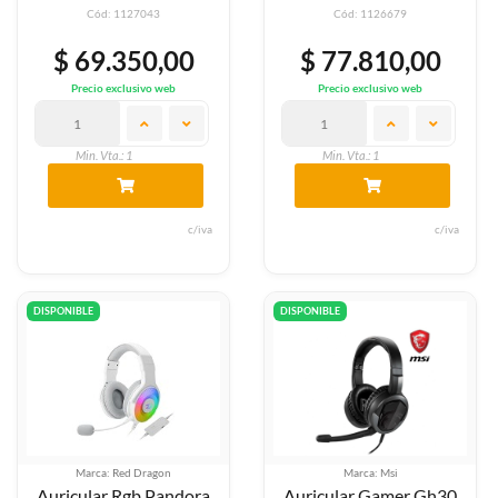
Cód: 1127043
Cód: 1126679
$ 69.350,00
$ 77.810,00
Precio exclusivo web
Precio exclusivo web
Min. Vta.: 1
Min. Vta.: 1
c/iva
c/iva
DISPONIBLE
DISPONIBLE
Marca: Red Dragon
Marca: Msi
Auricular Rgb Pandora
Auricular Gamer Gh30