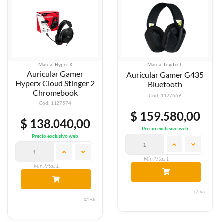
Marca: Hyper X
Marca: Logitech
Auricular Gamer
Auricular Gamer G435
Hyperx Cloud Stinger 2
Bluetooth
Chromebook
Cód: 1127669
Cód: 1127574
$ 159.580,00
$ 138.040,00
Precio exclusivo web
Precio exclusivo web
Min. Vta.: 1
Min. Vta.: 1
c/iva
c/iva