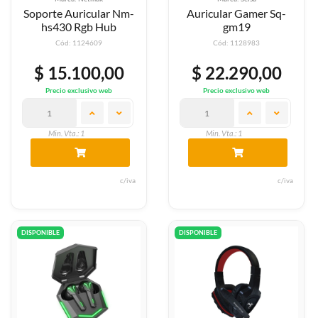
Soporte Auricular Nm-
Auricular Gamer Sq-
hs430 Rgb Hub
gm19
Cód: 1124609
Cód: 1128983
$ 15.100,00
$ 22.290,00
Precio exclusivo web
Precio exclusivo web
Min. Vta.: 1
Min. Vta.: 1
c/iva
c/iva
DISPONIBLE
DISPONIBLE