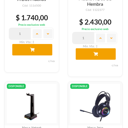
Hembra
Cód: 1116500
Cód: 1122377
$ 1.740,00
$ 2.430,00
Precio exclusivo web
Precio exclusivo web
Min. Vta.: 1
Min. Vta.: 1
c/iva
c/iva
DISPONIBLE
DISPONIBLE
Marca: Netmak
Marca: Seisa