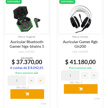
DISPONIBLE
DISPONIBLE
Marca: Noganet
Marca: Aureox
Auricular Bluetooth
Auricular Gamer Rgb
Gamer Ngx-btwins 5
Gh200
Cód: 1117421
Cód: 1125697
$ 8.710,00
$ 37.370,00
$ 41.180,00
6 cuotas de $ 8.042,65
Precio exclusivo web
Precio exclusivo web
Min. Vta.: 1
Min. Vta.: 1
c/iva
c/iva