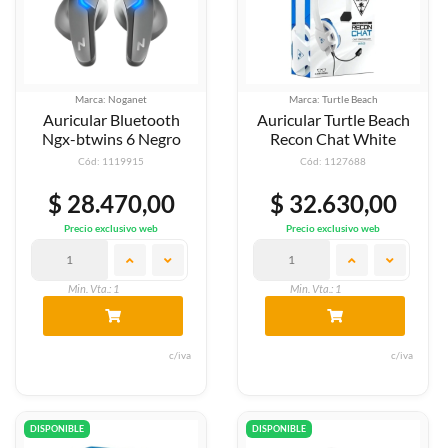
Marca: Noganet
Marca: Turtle Beach
Auricular Bluetooth
Auricular Turtle Beach
Ngx-btwins 6 Negro
Recon Chat White
Cód: 1119915
Cód: 1127688
$ 28.470,00
$ 32.630,00
Precio exclusivo web
Precio exclusivo web
Min. Vta.: 1
Min. Vta.: 1
c/iva
c/iva
DISPONIBLE
DISPONIBLE