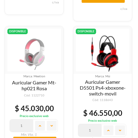
c/iva
c/iva
DISPONIBLE
DISPONIBLE
Marca: Meetion
Marca: Msi
Auricular Gamer
Auricular Gamer Mt-
D5501 Ps4-xboxone-
hp021 Rosa
switch-movil
Cód: 1122710
Cód: 1118643
$ 45.030,00
$ 46.550,00
Precio exclusivo web
Precio exclusivo web
Min. Vta.: 1