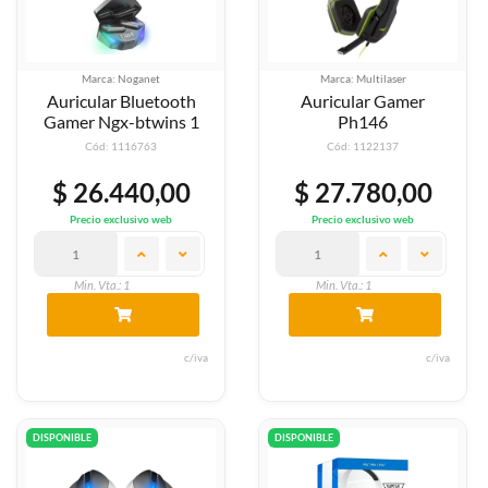
Marca: Noganet
Marca: Multilaser
Auricular Bluetooth
Auricular Gamer
Gamer Ngx-btwins 1
Ph146
Cód: 1116763
Cód: 1122137
$ 26.440,00
$ 27.780,00
Precio exclusivo web
Precio exclusivo web
Min. Vta.: 1
Min. Vta.: 1
c/iva
c/iva
DISPONIBLE
DISPONIBLE