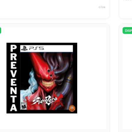
c/iva
DIS