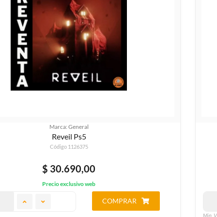
Marca: General
Reveil Ps5
Código 1126375
$ 30.690,00
Precio exclusivo web
COMPRAR
Min. V