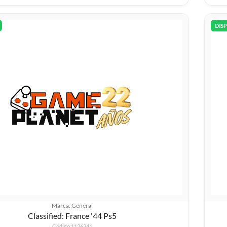
DIS
Marca: General
Classified: France '44 Ps5
Código 1126341