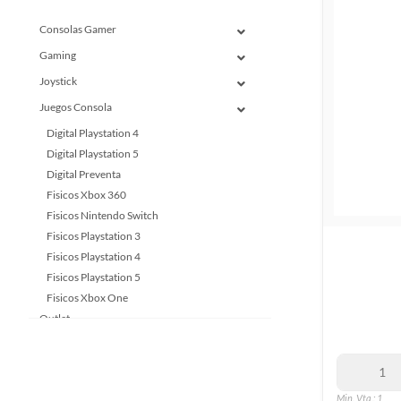
Consolas Gamer
Gaming
Joystick
Juegos Consola
Digital Playstation 4
Digital Playstation 5
Digital Preventa
Fisicos Xbox 360
Fisicos Nintendo Switch
Fisicos Playstation 3
Fisicos Playstation 4
Fisicos Playstation 5
Fisicos Xbox One
Outlet
Tecnologia Para Tu Hogar
Computación
Min. Vta.: 1