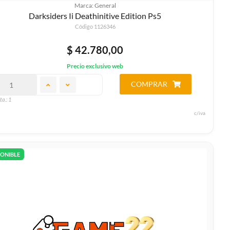
Marca: General
Darksiders Ii Deathinitive Edition Ps5
Código 1126346
$ 42.780,00
Precio exclusivo web
COMPRAR
ta.: 1
c/iva
PONIBLE