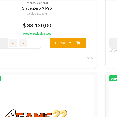
Marca: General
Slave Zero X Ps5
Código 1126378
$ 38.130,00
Precio exclusivo web
COMPRAR
Min. V
c/iva
DIS