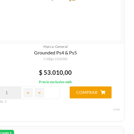
Marca: General
Grounded Ps4 & Ps5
Código 1126360
$ 53.010,00
Precio exclusivo web
COMPRAR
ta.: 1
c/iva
PONIBLE