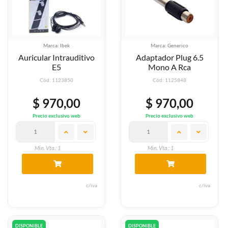
Marca: Ibek
Marca: Generico
Auricular Intrauditivo
Adaptador Plug 6.5
E5
Mono A Rca
Cód: 1123850
Cód: 1125848
$ 970,00
$ 970,00
Precio exclusivo web
Precio exclusivo web
Min. Vta.: 1
Min. Vta.: 1
c/iva
c/iva
DISPONIBLE
DISPONIBLE