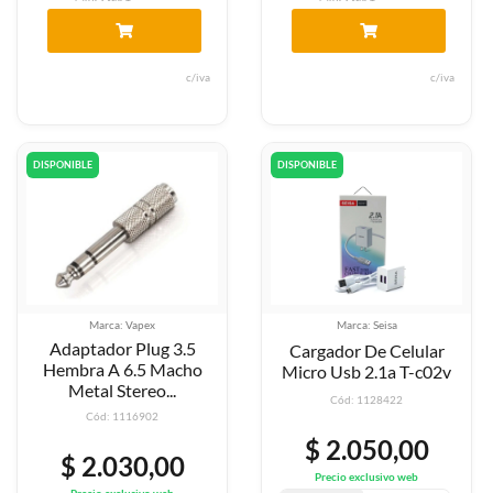
c/iva
c/iva
DISPONIBLE
DISPONIBLE
Marca: Vapex
Marca: Seisa
Adaptador Plug 3.5
Cargador De Celular
Hembra A 6.5 Macho
Micro Usb 2.1a T-c02v
Metal Stereo...
Cód: 1128422
Cód: 1116902
$ 2.050,00
$ 2.030,00
Precio exclusivo web
Precio exclusivo web