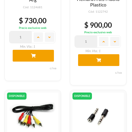
Plastico
Cód: 1124681
Cód: 1122742
$ 730,00
$ 900,00
Precio exclusivo web
Precio exclusivo web
Min. Vta.: 1
Min. Vta.: 1
c/iva
c/iva
DISPONIBLE
DISPONIBLE