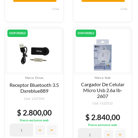
c/iva
c/iva
DISPONIBLE
DISPONIBLE
Marca: Dinax
Marca: Ibek
Cargador De Celular
Receptor Bluetooth 3.5
Micro Usb 2.6a Ib-
Dxreblue889
2607
Cód: 1127354
Cód: 1122512
$ 2.800,00
$ 2.840,00
Precio exclusivo web
Precio exclusivo web