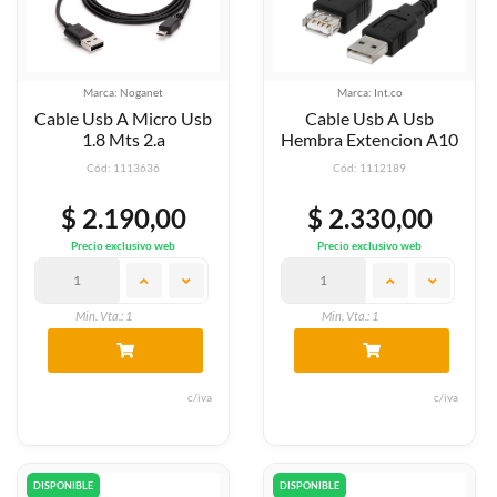
Marca: Noganet
Marca: Int.co
Cable Usb A Micro Usb
Cable Usb A Usb
1.8 Mts 2.a
Hembra Extencion A10
Cód: 1113636
Cód: 1112189
$ 2.190,00
$ 2.330,00
Precio exclusivo web
Precio exclusivo web
Min. Vta.: 1
Min. Vta.: 1
c/iva
c/iva
DISPONIBLE
DISPONIBLE