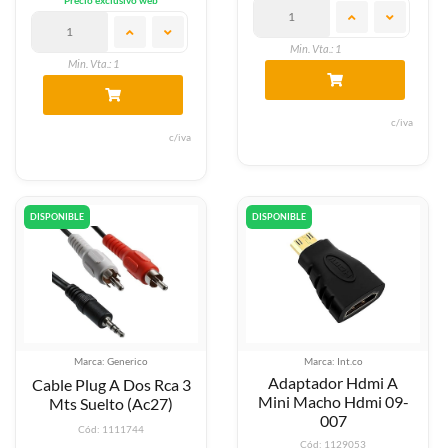
Min. Vta.: 1
Min. Vta.: 1
c/iva
c/iva
DISPONIBLE
DISPONIBLE
Marca: Generico
Marca: Int.co
Adaptador Hdmi A
Cable Plug A Dos Rca 3
Mini Macho Hdmi 09-
Mts Suelto (Ac27)
007
Cód: 1111744
Cód: 1129053