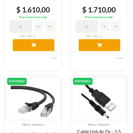
$ 1.610,00
$ 1.710,00
Precio exclusivo web
Precio exclusivo web
Min. Vta.: 1
Min. Vta.: 1
c/iva
c/iva
DISPONIBLE
DISPONIBLE
Marca: Generica
Marca: Generico
Cable Usb Ac Dc - 5.5