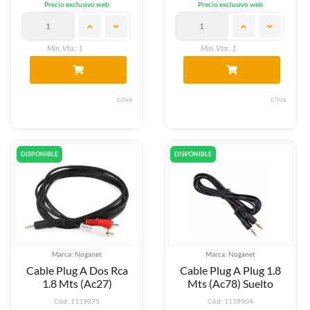
Precio exclusivo web
Precio exclusivo web
Min. Vta.: 1
Min. Vta.: 1
c/iva
c/iva
DISPONIBLE
DISPONIBLE
Marca: Noganet
Marca: Noganet
Cable Plug A Dos Rca
Cable Plug A Plug 1.8
1.8 Mts (Ac27)
Mts (Ac78) Suelto
Cód: 1119075
Cód: 1119904