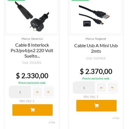
Marca: Generica
Marca: Noganet
Cable 8 Interlock
Cable Usb A Mini Usb
Ps3/ps4/ps2 220 Volt
2mts
Suelto...
Cód: 1127423
Cód: 1111301
$ 2.370,00
$ 2.330,00
Precio exclusivo web
Precio exclusivo web
Min. Vta.: 1
Min. Vta.: 1
c/iva
c/iva