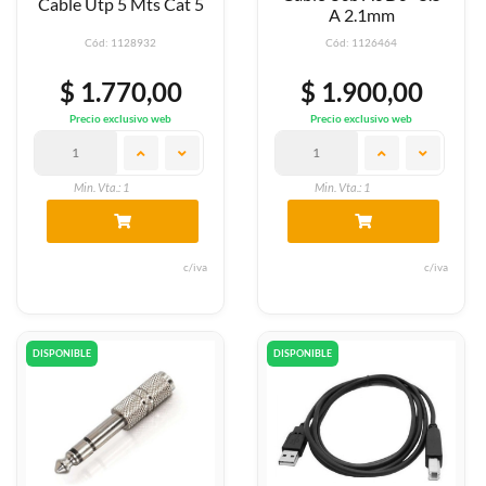
Cable Utp 5 Mts Cat 5
A 2.1mm
Cód: 1128932
Cód: 1126464
$ 1.770,00
$ 1.900,00
Precio exclusivo web
Precio exclusivo web
Min. Vta.: 1
Min. Vta.: 1
c/iva
c/iva
DISPONIBLE
DISPONIBLE