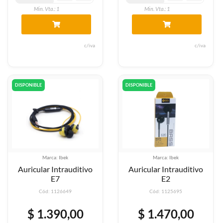
Min. Vta.: 1
Min. Vta.: 1
c/iva
c/iva
DISPONIBLE
DISPONIBLE
Marca: Ibek
Marca: Ibek
Auricular Intrauditivo
Auricular Intrauditivo
E7
E2
Cód: 1126649
Cód: 1125695
$ 1.390,00
$ 1.470,00