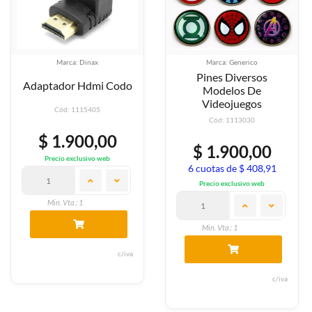
Marca: Dinax
Marca: Generico
Pines Diversos
Adaptador Hdmi Codo
Modelos De
Videojuegos
Cód: 1115405
Cód: 1113030
$ 1.900,00
$ 1.900,00
Precio exclusivo web
6 cuotas de $ 408,91
Precio exclusivo web
Min. Vta.: 1
Min. Vta.: 1
c/iva
c/iva