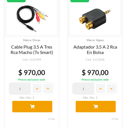
Marca: Dinax
Marca: Vapex
Cable Plug 3.5 A Tres
Adaptador 3.5 A 2 Rca
Rca Macho (Tv Smart)
En Bolsa
Cód: 1125409
Cód: 1111828
$ 970,00
$ 970,00
Precio exclusivo web
Precio exclusivo web
Min. Vta.: 1
Min. Vta.: 1
c/iva
c/iva