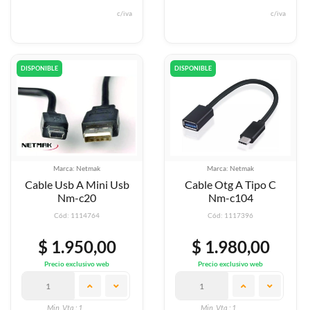
c/iva
c/iva
DISPONIBLE
DISPONIBLE
Marca: Netmak
Marca: Netmak
Cable Usb A Mini Usb
Cable Otg A Tipo C
Nm-c20
Nm-c104
Cód: 1114764
Cód: 1117396
$ 1.950,00
$ 1.980,00
Precio exclusivo web
Precio exclusivo web
Min. Vta.: 1
Min. Vta.: 1