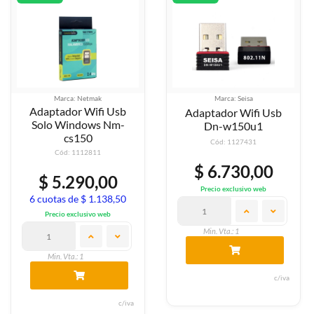
Marca: Netmak
Marca: Seisa
Adaptador Wifi Usb
Adaptador Wifi Usb
Solo Windows Nm-
Dn-w150u1
cs150
Cód: 1127431
Cód: 1112811
$ 6.730,00
$ 5.290,00
Precio exclusivo web
6 cuotas de $ 1.138,50
Precio exclusivo web
Min. Vta.: 1
Min. Vta.: 1
c/iva
c/iva