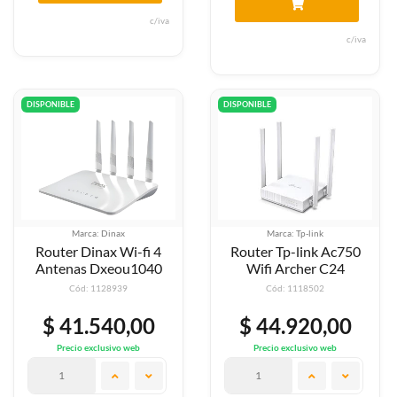
c/iva
c/iva
DISPONIBLE
DISPONIBLE
Marca: Dinax
Marca: Tp-link
Router Dinax Wi-fi 4
Router Tp-link Ac750
Antenas Dxeou1040
Wifi Archer C24
Cód: 1128939
Cód: 1118502
$ 41.540,00
$ 44.920,00
Precio exclusivo web
Precio exclusivo web