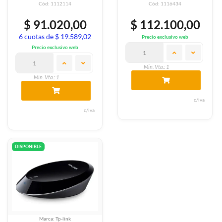
Cód: 1112114
Cód: 1116434
$ 91.020,00
$ 112.100,00
6 cuotas de $ 19.589,02
Precio exclusivo web
Precio exclusivo web
Min. Vta.: 1
Min. Vta.: 1
c/iva
c/iva
DISPONIBLE
Marca: Tp-link