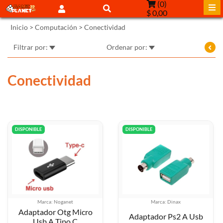
(
0
)
$ 0,00
Inicio
>
Computación
>
Conectividad
Filtrar por:
Ordenar por:
Conectividad
DISPONIBLE
DISPONIBLE
Marca: Noganet
Marca: Dinax
Adaptador Otg Micro
Adaptador Ps2 A Usb
Usb A Tipo C