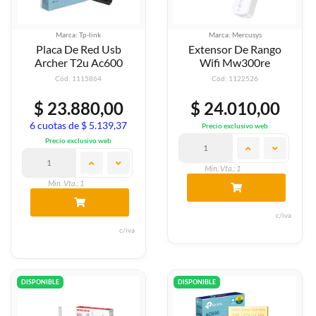
Marca: Tp-link
Marca: Mercusys
Placa De Red Usb
Extensor De Rango
Archer T2u Ac600
Wifi Mw300re
Cód: 1115864
Cód: 1122526
$ 23.880,00
$ 24.010,00
6 cuotas de $ 5.139,37
Precio exclusivo web
Precio exclusivo web
Min. Vta.: 1
Min. Vta.: 1
c/iva
c/iva
DISPONIBLE
DISPONIBLE