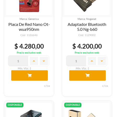
Marca: Generica
Marca: Noganet
Placa De Red Nano Ot-
Adaptador Bluetooth
wua950nm
5.0 Ng-b60
Cód: 1126646
Cód: 1129002
$ 4.280,00
$ 4.200,00
Precio exclusivo web
Precio exclusivo web
Min. Vta.: 1
Min. Vta.: 1
c/iva
c/iva
DISPONIBLE
DISPONIBLE