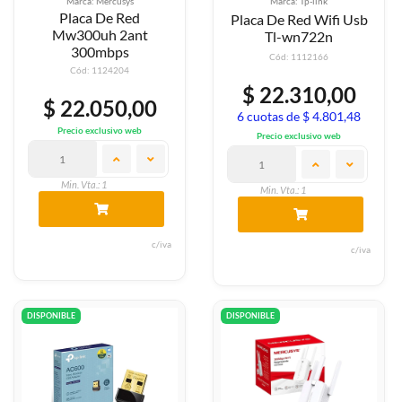
Marca: Mercusys
Marca: Tp-link
Placa De Red
Placa De Red Wifi Usb
Mw300uh 2ant
Tl-wn722n
300mbps
Cód: 1112166
Cód: 1124204
$ 22.310,00
$ 22.050,00
6 cuotas de $ 4.801,48
Precio exclusivo web
Precio exclusivo web
Min. Vta.: 1
Min. Vta.: 1
c/iva
c/iva
DISPONIBLE
DISPONIBLE