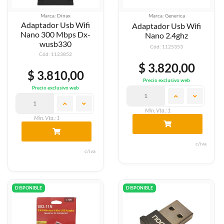
Marca: Dinax
Marca: Generica
Adaptador Usb Wifi
Adaptador Usb Wifi
Nano 300 Mbps Dx-
Nano 2.4ghz
wusb330
Cód: 1125353
Cód: 1123852
$ 3.820,00
$ 3.810,00
Precio exclusivo web
Precio exclusivo web
Min. Vta.: 1
Min. Vta.: 1
c/iva
c/iva
DISPONIBLE
DISPONIBLE