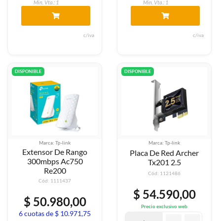
Min. Vta.: 1
Min. Vta.: 1
c/iva
c/iva
DISPONIBLE
DISPONIBLE
Marca: Tp-link
Marca: Tp-link
Extensor De Rango
Placa De Red Archer
300mbps Ac750
Tx201 2.5
Re200
Cód: 1121486
Cód: 1111437
$ 54.590,00
$ 50.980,00
Precio exclusivo web
6 cuotas de $ 10.971,75