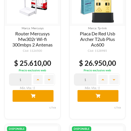
Marca: Mercusys
Marca: Tp-link
Router Mercusys
Placa De Red Usb
Mw302r Wi-fi
Archer T2ub Plus
300mbps 2 Antenas
Ac600
Cód: 1126500
Cód: 1128985
$ 25.610,00
$ 26.950,00
Precio exclusivo web
Precio exclusivo web
Min. Vta.: 1
Min. Vta.: 1
c/iva
c/iva
DISPONIBLE
DISPONIBLE