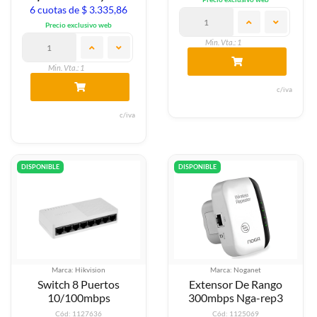
6 cuotas de $ 3.335,86
Precio exclusivo web
Min. Vta.: 1
Min. Vta.: 1
c/iva
c/iva
DISPONIBLE
DISPONIBLE
Marca: Hikvision
Marca: Noganet
Switch 8 Puertos
Extensor De Rango
10/100mbps
300mbps Nga-rep3
Cód: 1127636
Cód: 1125069