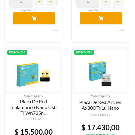
Min. Vta.: 1
Min. Vta.: 1
c/iva
c/iva
DISPONIBLE
DISPONIBLE
Marca: Tp-link
Marca: Tp-link
Placa De Red
Placa De Red Archer
Inalambrico Nano Usb
Ax300 Tx1u Nano
Tl Wn725n...
Cód: 1125532
Cód: 1111465
$ 17.430,00
$ 15.500,00
Precio exclusivo web