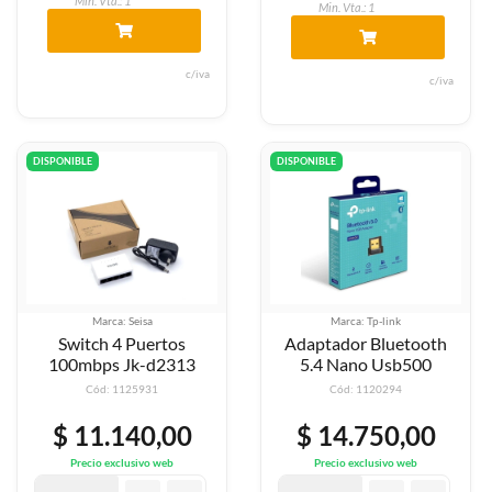
Min. Vta.: 1
Min. Vta.: 1
c/iva
c/iva
DISPONIBLE
DISPONIBLE
Marca: Seisa
Marca: Tp-link
Switch 4 Puertos
Adaptador Bluetooth
100mbps Jk-d2313
5.4 Nano Usb500
Cód: 1125931
Cód: 1120294
$ 11.140,00
$ 14.750,00
Precio exclusivo web
Precio exclusivo web