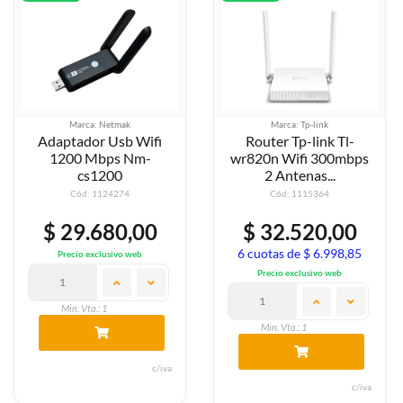
Marca: Netmak
Marca: Tp-link
Adaptador Usb Wifi
Router Tp-link Tl-
1200 Mbps Nm-
wr820n Wifi 300mbps
cs1200
2 Antenas...
Cód: 1124274
Cód: 1115364
$ 29.680,00
$ 32.520,00
6 cuotas de $ 6.998,85
Precio exclusivo web
Precio exclusivo web
Min. Vta.: 1
Min. Vta.: 1
c/iva
c/iva