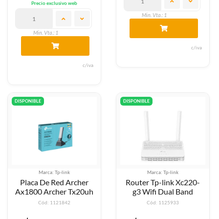
Precio exclusivo web
Min. Vta.: 1
Min. Vta.: 1
c/iva
c/iva
DISPONIBLE
DISPONIBLE
Marca: Tp-link
Marca: Tp-link
Placa De Red Archer
Router Tp-link Xc220-
Ax1800 Archer Tx20uh
g3 Wifi Dual Band
Cód: 1121842
Cód: 1125933