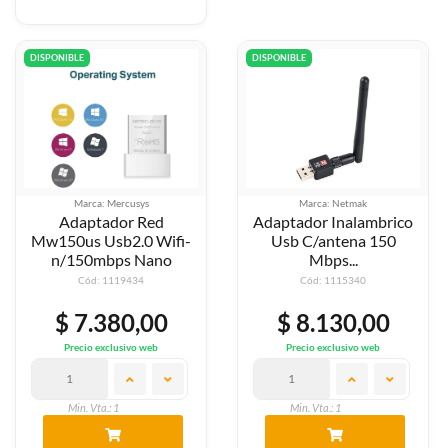
DISPONIBLE
DISPONIBLE
Marca: Mercusys
Marca: Netmak
Adaptador Red
Adaptador Inalambrico
Mw150us Usb2.0 Wifi-
Usb C/antena 150
n/150mbps Nano
Mbps...
Cód: 1119434
Cód: 1115340
$ 7.380,00
$ 8.130,00
Precio exclusivo web
Precio exclusivo web
Min. Vta.: 1
Min. Vta.: 1