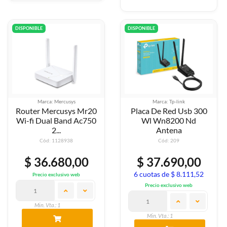
DISPONIBLE
DISPONIBLE
Marca: Mercusys
Marca: Tp-link
Router Mercusys Mr20
Placa De Red Usb 300
Wi-fi Dual Band Ac750
Wl Wn8200 Nd
2...
Antena
Cód: 1128938
Cód: 209
$ 36.680,00
$ 37.690,00
6 cuotas de $ 8.111,52
Precio exclusivo web
Precio exclusivo web
Min. Vta.: 1
Min. Vta.: 1