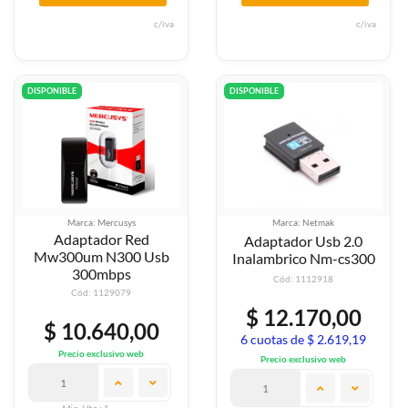
c/iva
c/iva
DISPONIBLE
DISPONIBLE
Marca: Mercusys
Marca: Netmak
Adaptador Red
Adaptador Usb 2.0
Mw300um N300 Usb
Inalambrico Nm-cs300
300mbps
Cód: 1112918
Cód: 1129079
$ 12.170,00
$ 10.640,00
6 cuotas de $ 2.619,19
Precio exclusivo web
Precio exclusivo web