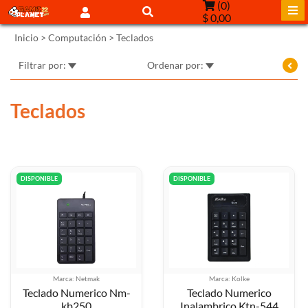
(
0
)
$ 0,00
Inicio
>
Computación
>
Teclados
Filtrar por:
Ordenar por:
Teclados
DISPONIBLE
DISPONIBLE
Marca: Netmak
Marca: Kolke
Teclado Numerico Nm-
Teclado Numerico
kb250
Inalambrico Ktn-544