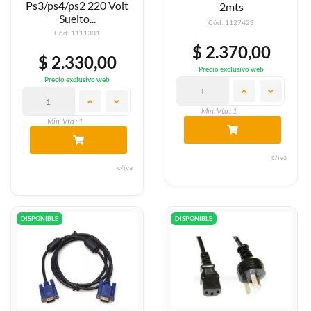
Ps3/ps4/ps2 220 Volt
2mts
Suelto...
Cód: 1127423
Cód: 1111301
$ 2.370,00
$ 2.330,00
Precio exclusivo web
Precio exclusivo web
Min. Vta.: 1
Min. Vta.: 1
c/iva
c/iva
DISPONIBLE
DISPONIBLE