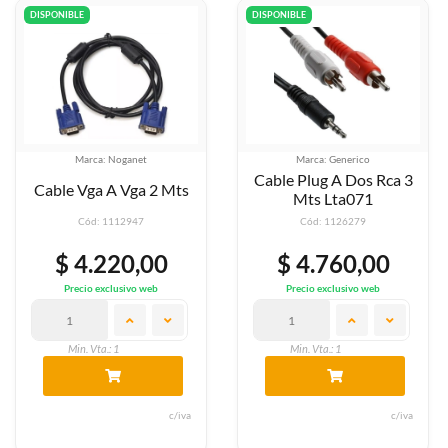
DISPONIBLE
DISPONIBLE
Marca: Noganet
Marca: Generico
Cable Plug A Dos Rca 3
Cable Vga A Vga 2 Mts
Mts Lta071
Cód: 1112947
Cód: 1126279
$ 4.220,00
$ 4.760,00
Precio exclusivo web
Precio exclusivo web
Min. Vta.: 1
Min. Vta.: 1
c/iva
c/iva