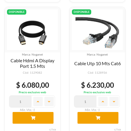
DISPONIBLE
DISPONIBLE
Marca: Noganet
Marca: Noganet
Cable Hdmi A Display
Cable Utp 10 Mts Cat6
Port 1.5 Mts
Cód: 1129082
Cód: 1128936
$ 6.080,00
$ 6.230,00
Precio exclusivo web
Precio exclusivo web
Min. Vta.: 1
Min. Vta.: 1
c/iva
c/iva