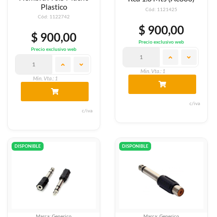
Plastico
Cód: 1121425
Cód: 1122742
$ 900,00
$ 900,00
Precio exclusivo web
Precio exclusivo web
Min. Vta.: 1
Min. Vta.: 1
c/iva
c/iva
DISPONIBLE
DISPONIBLE
Marca: Generico
Marca: Generico