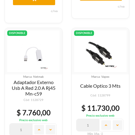
c/iva
c/iva
DISPONIBLE
DISPONIBLE
Marca: Netmak
Marca: Vapex
Adaptador Externo
Cable Optico 3 Mts
Usb A Red 2.0 A Rj45
Mn-c59
Cód: 1128799
Cód: 1128729
$ 11.730,00
$ 7.760,00
Precio exclusivo web
Precio exclusivo web
Min. Vta.: 1