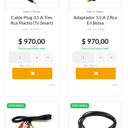
Marca: Dinax
Marca: Vapex
Cable Plug 3.5 A Tres
Adaptador 3.5 A 2 Rca
Rca Macho (Tv Smart)
En Bolsa
Cód: 1125409
Cód: 1111828
$ 970,00
$ 970,00
Precio exclusivo web
Precio exclusivo web
Min. Vta.: 1
Min. Vta.: 1
c/iva
c/iva
DISPONIBLE
DISPONIBLE