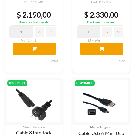
Cód: 1113636
Cód: 1112189
$ 2.190,00
$ 2.330,00
Precio exclusivo web
Precio exclusivo web
Min. Vta.: 1
Min. Vta.: 1
c/iva
c/iva
DISPONIBLE
DISPONIBLE
Marca: Generica
Marca: Noganet
Cable 8 Interlock
Cable Usb A Mini Usb