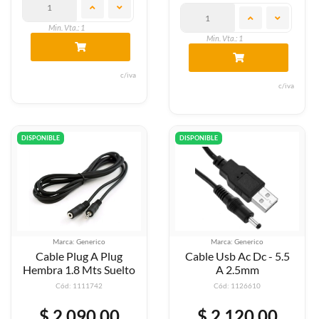
Min. Vta.: 1
Min. Vta.: 1
c/iva
c/iva
DISPONIBLE
DISPONIBLE
Marca: Generico
Marca: Generico
Cable Plug A Plug
Cable Usb Ac Dc - 5.5
Hembra 1.8 Mts Suelto
A 2.5mm
Cód: 1111742
Cód: 1126610
$ 2.090,00
$ 2.120,00