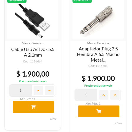
DISPONIBLE
DISPONIBLE
Marca: Generico
Marca: Generico
Adaptador Plug 3.5
Cable Usb Ac Dc - 5.5
Hembra A 6.5 Macho
A 2.1mm
Metal...
Cód: 1126464
Cód: 1115401
$ 1.900,00
$ 1.900,00
Precio exclusivo web
Precio exclusivo web
Min. Vta.: 1
Min. Vta.: 1
c/iva
c/iva