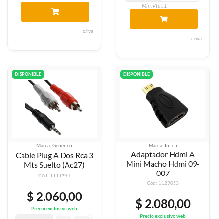
Min. Vta.: 1
c/iva
c/iva
DISPONIBLE
DISPONIBLE
Marca: Generico
Marca: Int.co
Adaptador Hdmi A
Cable Plug A Dos Rca 3
Mini Macho Hdmi 09-
Mts Suelto (Ac27)
007
Cód: 1111744
Cód: 1129053
$ 2.060,00
$ 2.080,00
Precio exclusivo web
Precio exclusivo web