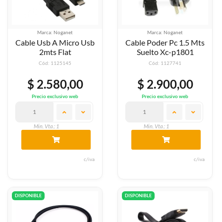
Marca: Noganet
Marca: Noganet
Cable Usb A Micro Usb
Cable Poder Pc 1.5 Mts
2mts Flat
Suelto Xc-p1801
Cód: 1125145
Cód: 1127741
$ 2.580,00
$ 2.900,00
Precio exclusivo web
Precio exclusivo web
Min. Vta.: 1
Min. Vta.: 1
c/iva
c/iva
DISPONIBLE
DISPONIBLE