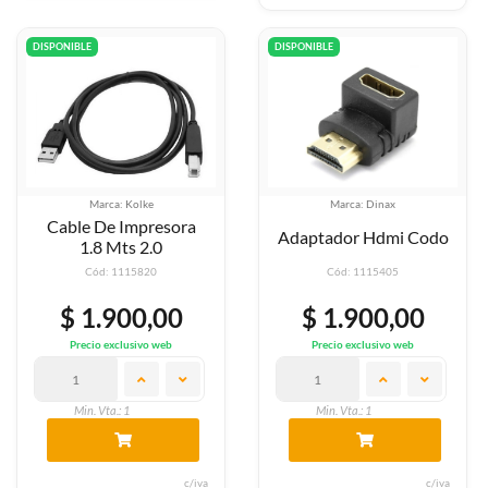
DISPONIBLE
DISPONIBLE
Marca: Kolke
Marca: Dinax
Cable De Impresora
Adaptador Hdmi Codo
1.8 Mts 2.0
Cód: 1115820
Cód: 1115405
$ 1.900,00
$ 1.900,00
Precio exclusivo web
Precio exclusivo web
Min. Vta.: 1
Min. Vta.: 1
c/iva
c/iva