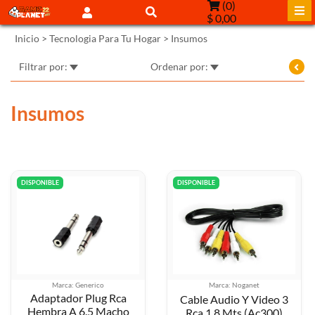
(
0
)
$ 0,00
Inicio
>
Tecnologia Para Tu Hogar
>
Insumos
Filtrar por:
Ordenar por:
Insumos
DISPONIBLE
DISPONIBLE
Marca: Generico
Marca: Noganet
Adaptador Plug Rca
Cable Audio Y Video 3
Hembra A 6.5 Macho
Rca 1.8 Mts (Ac300)