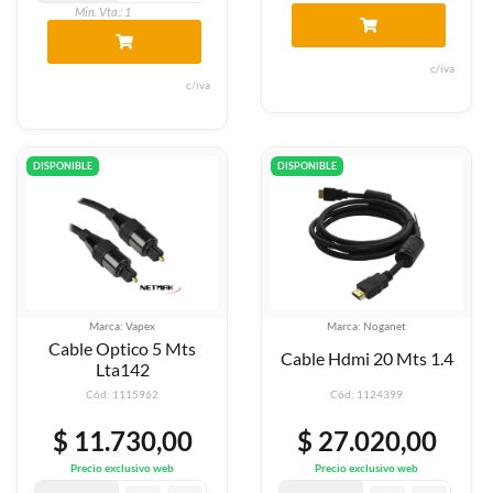
Min. Vta.: 1
c/iva
c/iva
DISPONIBLE
DISPONIBLE
Marca: Vapex
Marca: Noganet
Cable Optico 5 Mts
Cable Hdmi 20 Mts 1.4
Lta142
Cód: 1115962
Cód: 1124399
$ 11.730,00
$ 27.020,00
Precio exclusivo web
Precio exclusivo web