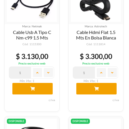
Marca: Netmak
Marca: Astrotech
Cable Usb A Tipo C
Cable Hdmi Flat 1.5
Nm-c99 1.5 Mts
Mts En Bolsa Blanca
Cód: 1115300
Cód: 1111814
$ 3.130,00
$ 3.300,00
Precio exclusivo web
Precio exclusivo web
Min. Vta.: 1
Min. Vta.: 1
c/iva
c/iva
DISPONIBLE
DISPONIBLE