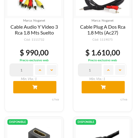
Marca: Noganet
Marca: Noganet
Cable Audio Y Video 3
Cable Plug A Dos Rca
Rca 1.8 Mts Suelto
1.8 Mts (Ac27)
Cód: 1111732
Cód: 1119075
$ 990,00
$ 1.610,00
Precio exclusivo web
Precio exclusivo web
Min. Vta.: 1
Min. Vta.: 1
c/iva
c/iva
DISPONIBLE
DISPONIBLE