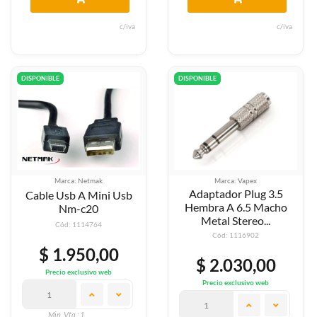
c/iva
c/iva
DISPONIBLE
DISPONIBLE
Marca: Netmak
Marca: Vapex
Adaptador Plug 3.5
Cable Usb A Mini Usb
Hembra A 6.5 Macho
Nm-c20
Metal Stereo...
Cód: 1114764
Cód: 1116902
$ 1.950,00
$ 2.030,00
Precio exclusivo web
Precio exclusivo web
Min. Vta.: 1