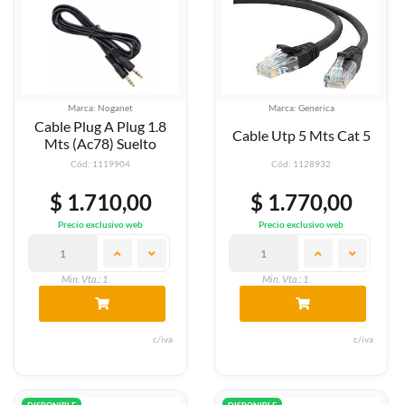
Marca: Noganet
Marca: Generica
Cable Plug A Plug 1.8
Cable Utp 5 Mts Cat 5
Mts (Ac78) Suelto
Cód: 1119904
Cód: 1128932
$ 1.710,00
$ 1.770,00
Precio exclusivo web
Precio exclusivo web
Min. Vta.: 1
Min. Vta.: 1
c/iva
c/iva