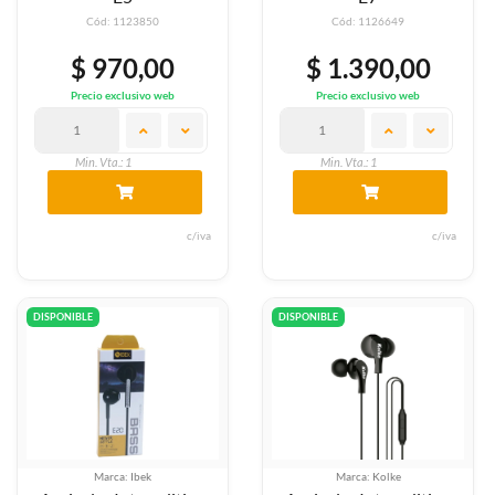
Cód: 1123850
Cód: 1126649
$ 970,00
$ 1.390,00
Precio exclusivo web
Precio exclusivo web
Min. Vta.: 1
Min. Vta.: 1
c/iva
c/iva
DISPONIBLE
DISPONIBLE
Marca: Ibek
Marca: Kolke