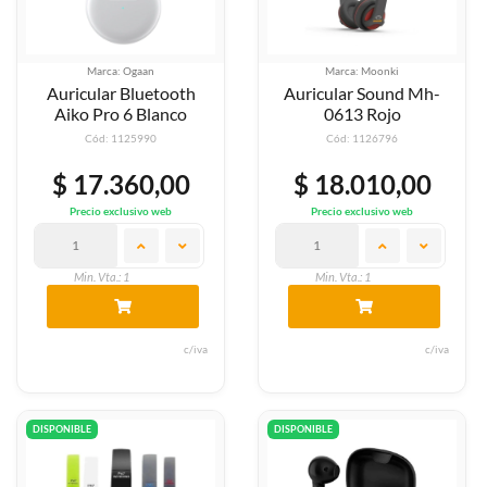
Marca: Ogaan
Marca: Moonki
Auricular Bluetooth
Auricular Sound Mh-
Aiko Pro 6 Blanco
0613 Rojo
Cód: 1125990
Cód: 1126796
$ 17.360,00
$ 18.010,00
Precio exclusivo web
Precio exclusivo web
Min. Vta.: 1
Min. Vta.: 1
c/iva
c/iva
DISPONIBLE
DISPONIBLE