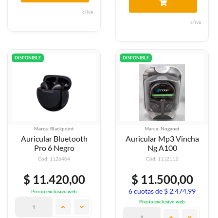
c/iva
c/iva
DISPONIBLE
DISPONIBLE
Marca: Blackpoint
Marca: Noganet
Auricular Bluetooth
Auricular Mp3 Vincha
Pro 6 Negro
Ng A100
Cód: 1126404
Cód: 1112112
$ 11.420,00
$ 11.500,00
6 cuotas de $ 2.474,99
Precio exclusivo web
Precio exclusivo web