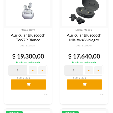
Marca: Havit
Marca: Moonki
Auricular Bluetooth
Auricular Bluetooth
Tw979 Blanco
Mh-tws66 Negro
Cód: 1128584
Cód: 1126647
$ 19.300,00
$ 17.640,00
Precio exclusivo web
Precio exclusivo web
Min. Vta.: 1
Min. Vta.: 1
c/iva
c/iva
DISPONIBLE
DISPONIBLE