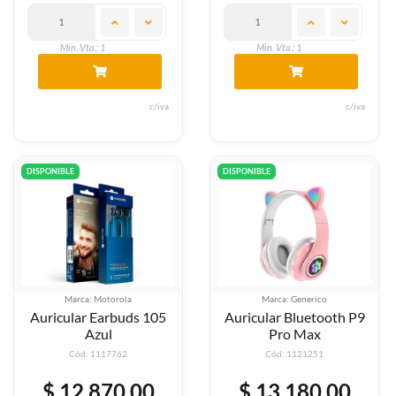
Min. Vta.: 1
Min. Vta.: 1
c/iva
c/iva
DISPONIBLE
DISPONIBLE
Marca: Motorola
Marca: Generico
Auricular Earbuds 105
Auricular Bluetooth P9
Azul
Pro Max
Cód: 1117762
Cód: 1121251
$ 12.870,00
$ 13.180,00