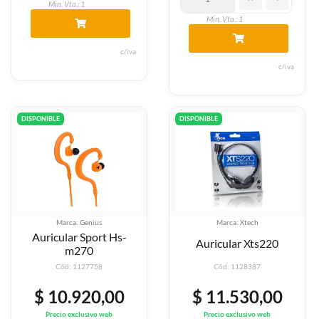
Min. Vta.: 1
Min. Vta.: 1
c/iva
c/iva
DISPONIBLE
DISPONIBLE
Marca: Genius
Marca: Xtech
Auricular Sport Hs-
Auricular Xts220
m270
Cód: 1127758
Cód: 1128387
$ 10.920,00
$ 11.530,00
Precio exclusivo web
Precio exclusivo web