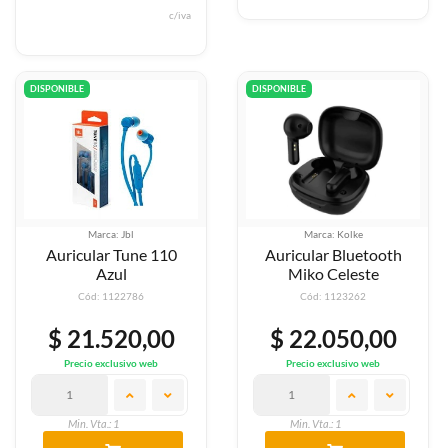
c/iva
DISPONIBLE
DISPONIBLE
Marca: Jbl
Marca: Kolke
Auricular Tune 110
Auricular Bluetooth
Azul
Miko Celeste
Cód: 1122786
Cód: 1123262
$ 21.520,00
$ 22.050,00
Precio exclusivo web
Precio exclusivo web
Min. Vta.: 1
Min. Vta.: 1