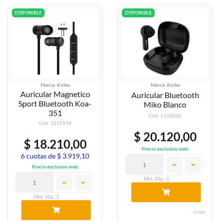
DISPONIBLE
DISPONIBLE
Marca: Kolke
Marca: Kolke
Auricular Magnetico
Auricular Bluetooth
Sport Bluetooth Koa-
Miko Blanco
351
Cód: 1123260
Cód: 1115918
$ 20.120,00
$ 18.210,00
Precio exclusivo web
6 cuotas de $ 3.919,10
Precio exclusivo web
Min. Vta.: 1
Min. Vta.: 1
c/iva