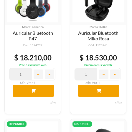
Marca: Generica
Marca: Kolke
Auricular Bluetooth
Auricular Bluetooth
P47
Miko Rosa
Cód: 1124292
Cód: 1123261
$ 18.210,00
$ 18.530,00
Precio exclusivo web
Precio exclusivo web
Min. Vta.: 1
Min. Vta.: 1
c/iva
c/iva
DISPONIBLE
DISPONIBLE