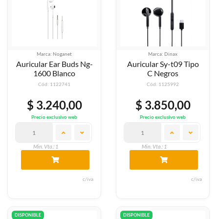
Marca: Noganet
Marca: Dinax
Auricular Ear Buds Ng-
Auricular Sy-t09 Tipo
1600 Blanco
C Negros
Cód: 1122741
Cód: 1125992
$ 3.240,00
$ 3.850,00
Precio exclusivo web
Precio exclusivo web
Min. Vta.: 1
Min. Vta.: 1
c/iva
c/iva
DISPONIBLE
DISPONIBLE