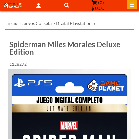
(
0
)
$ 0,00
Inicio
>
Juegos Consola
>
Digital Playstation 5
Spiderman Miles Morales Deluxe
Edition
1128272